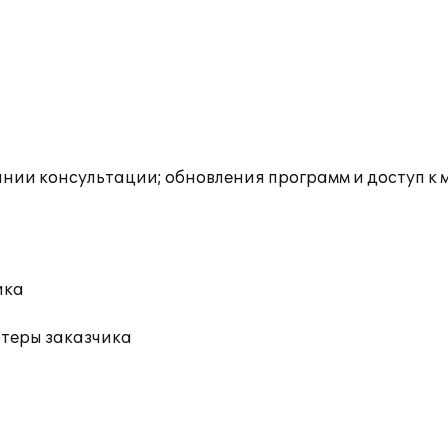
инии консультации; обновления программ и доступ к
ика
ютеры заказчика