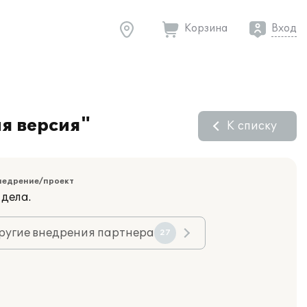
Корзина
Вход
я версия"
К списку
недрение/проект
 дела.
ругие внедрения партнера
27