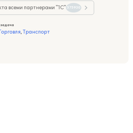
та всеми партнерами "1С"
575930
 задача
Торговля
,
Транспорт