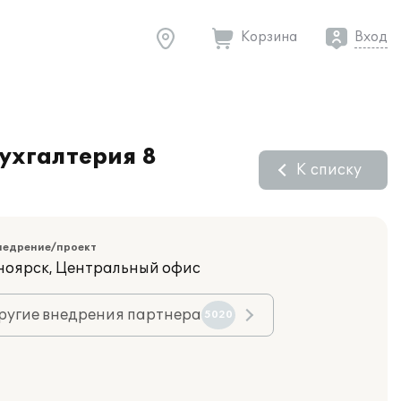
Корзина
Вход
ухгалтерия 8
К списку
недрение/проект
сноярск, Центральный офис
ругие внедрения партнера
5020