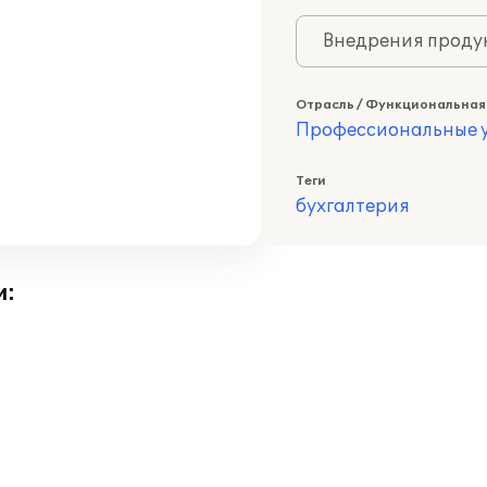
Внедрения продук
Отрасль / Функциональная
Профессиональные у
Теги
бухгалтерия
и: