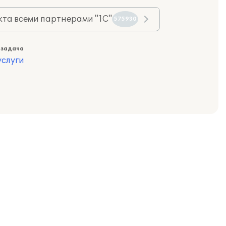
та всеми партнерами "1С"
575930
 задача
слуги