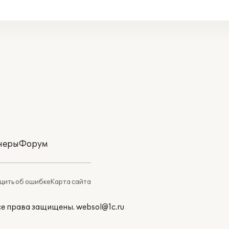
неры
Форум
ить об ошибке
Карта сайта
Все права защищены.
websol@1c.ru