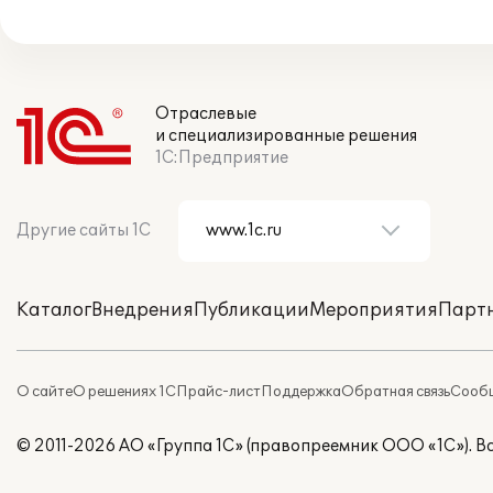
Отраслевые
и специализированные решения
1С:Предприятие
Другие сайты 1С
Каталог
Внедрения
Публикации
Мероприятия
Парт
О сайте
О решениях 1С
Прайс-лист
Поддержка
Обратная связь
Сообщ
© 2011-2026 АО «Группа 1С» (правопреемник ООО «1С»). 