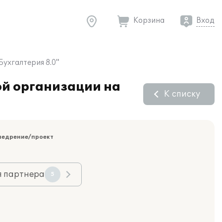
Корзина
Вход
Бухгалтерия 8.0"
ой организации на
К списку
недрение/проект
я партнера
5