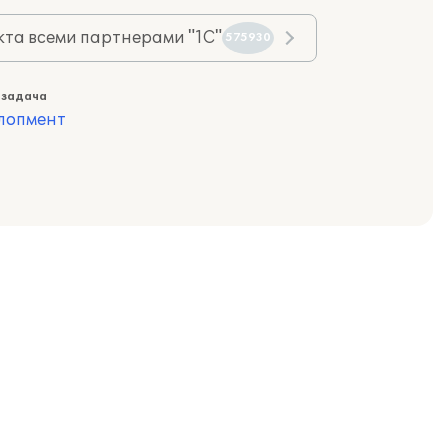
та всеми партнерами "1С"
575930
 задача
лопмент