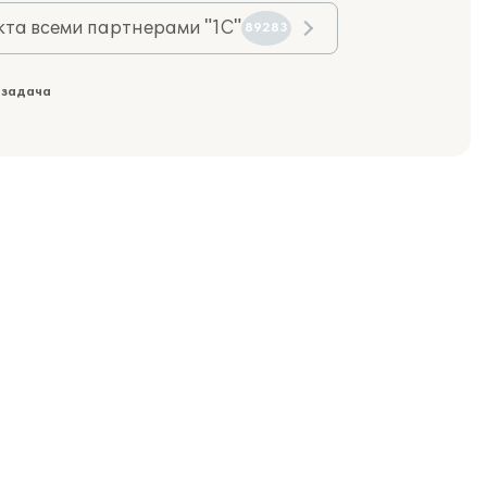
та всеми партнерами "1С"
89283
 задача