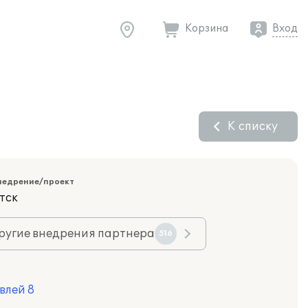
Корзина
Вход
К списку
недрение/проект
тск
ругие внедрения партнера
516
влей 8