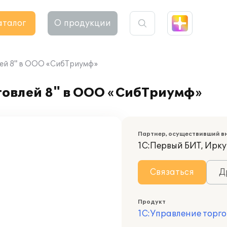
аталог
О продукции
лей 8" в ООО «СибТриумф»
говлей 8" в ООО «СибТриумф»
Партнер, осуществивший в
1С:Первый БИТ, Ирку
Связаться
Д
Продукт
1С:Управление торго