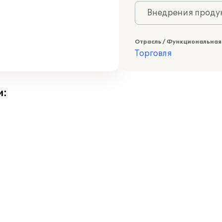
Внедрения продук
Отрасль / Функциональная
Торговля
и: