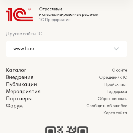
Отраслевые
и специализированные решения
1С:Предприятие
Другие сайты 1С
Каталог
О сайте
Внедрения
О решениях 1С
Публикации
Прайс-лист
Мероприятия
Поддержка
Партнеры
Обратная связь
Форум
Сообщить об ошибке
Карта сайта