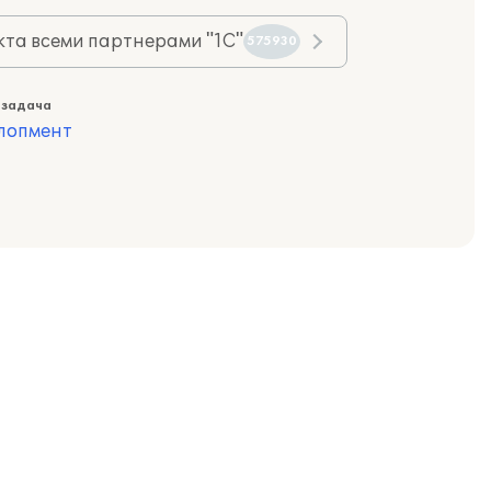
та всеми партнерами "1С"
575930
 задача
лопмент