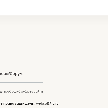
неры
Форум
ить об ошибке
Карта сайта
Все права защищены.
websol@1c.ru