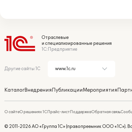
Отраслевые
и специализированные решения
1С:Предприятие
Другие сайты 1С
Каталог
Внедрения
Публикации
Мероприятия
Парт
О сайте
О решениях 1С
Прайс-лист
Поддержка
Обратная связь
Сообщ
© 2011-2026 АО «Группа 1С» (правопреемник ООО «1С»). 