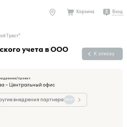
Корзина
Вход
ой Трест"
ского учета в ООО
К списку
недрение/проект
ва – Центральный офис
ругие внедрения партнера
29151