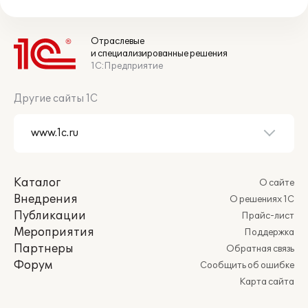
Отраслевые
и специализированные решения
1С:Предприятие
Другие сайты 1С
Каталог
О сайте
Внедрения
О решениях 1С
Публикации
Прайс-лист
Мероприятия
Поддержка
Партнеры
Обратная связь
Форум
Сообщить об ошибке
Карта сайта