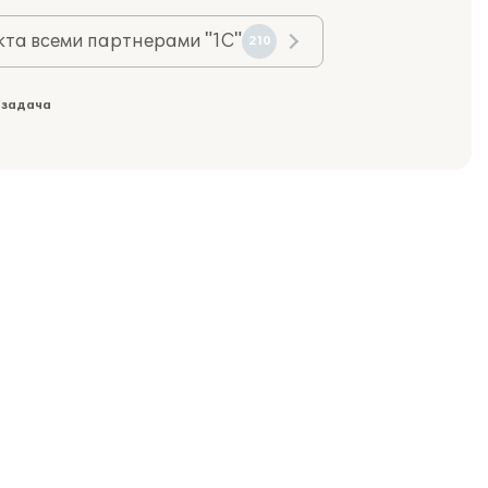
та всеми партнерами "1С"
210
 задача