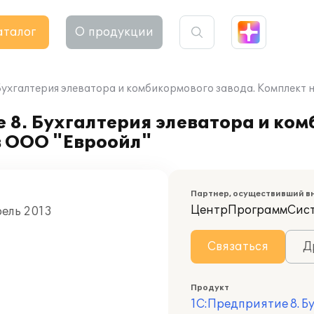
аталог
О продукции
Бухгалтерия элеватора и комбикормового завода. Комплект 
8. Бухгалтерия элеватора и ком
в ООО "Евроойл"
Партнер, осуществивший в
ЦентрПрограммСис
рель 2013
Связаться
Д
Продукт
1С:Предприятие 8. Б