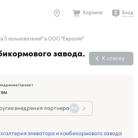
Корзина
Вход
на 5 пользователей" в ООО "Евроойл"
бикормового завода.
К списку
недрение/проект
тем
ругие внедрения партнера
94
ухгалтерия элеватора и комбикормового завода