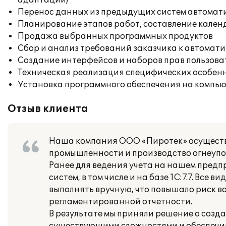
адаптации)
Перенос данных из предыдущих систем автомат
Планирование этапов работ, составление кален
Продажа выбранных программных продуктов
Сбор и анализ требований заказчика к автомат
Создание интерфейсов и наборов прав пользова
Техническая реализация специфических особенн
Установка программного обеспечения на компь
Отзыв клиента
Наша компания ООО «Пиротек» осуществ
промышленности и производство огнеупо
Ранее для ведения учета на нашем пред
систем, в том числе и на базе 1С:7.7. Все
выполнять вручную, что повышало риск в
регламентированной отчетности.
В результате мы приняли решение о созд