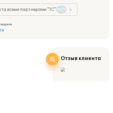
та всеми партнерами "1С"
18373
 задача
ля
Отзыв клиента