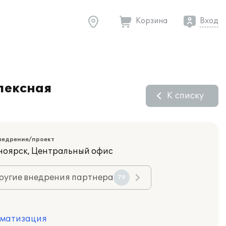
Корзина
Вход
лексная
К списку
недрение/проект
сноярск, Центральный офис
ругие внедрения партнера
79
оматизация