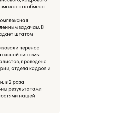
нсового, кадрового
возможность обмена
Комплексная
ленным задачам. В
ладает штатом
низовали перенос
ативной системы
алистов, проведено
рии, отдела кадров и
, в 2 раза
льны результатами
бностями нашей