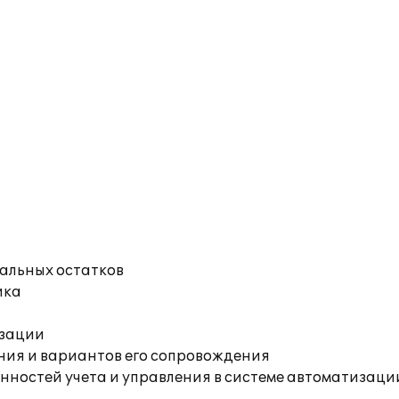
чальных остатков
ика
изации
ния и вариантов его сопровождения
ностей учета и управления в системе автоматизации