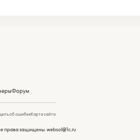
неры
Форум
ить об ошибке
Карта сайта
Все права защищены.
websol@1c.ru