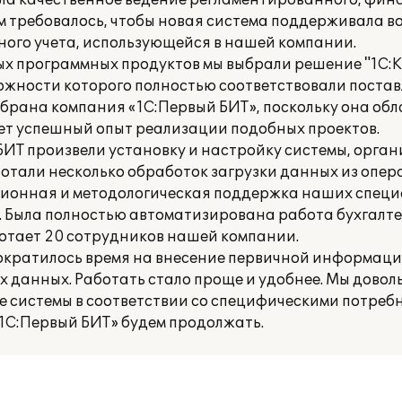
а качественное ведение регламентированного, фина
том требовалось, чтобы новая система поддерживала 
ного учета, использующейся в нашей компании.
ных программных продуктов мы выбрали решение "1С:
ожности которого полностью соответствовали постав
брана компания «1С:Первый БИТ», поскольку она об
т успешный опыт реализации подобных проектов.
БИТ произвели установку и настройку системы, орга
отали несколько обработок загрузки данных из опер
ационная и методологическая поддержка наших специ
. Была полностью автоматизирована работа бухгалте
ботает 20 сотрудников нашей компании.
сократилось время на внесение первичной информации
х данных. Работать стало проще и удобнее. Мы дово
е системы в соответствии со специфическими потре
1С:Первый БИТ» будем продолжать.