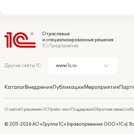
Отраслевые
и специализированные решения
1С:Предприятие
Другие сайты 1С
Каталог
Внедрения
Публикации
Мероприятия
Парт
О сайте
О решениях 1С
Прайс-лист
Поддержка
Обратная связь
Сообщ
© 2011-2026 АО «Группа 1С» (правопреемник ООО «1С»). 