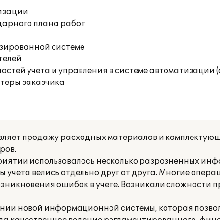
изации
дарного плана работ
изированной системе
телей
остей учета и управления в системе автоматизации 
ютеры заказчика
ляет продажу расходных материалов и комплектую
ров.
приятии использовалось несколько разрозненных и
 виды учета велись отдельно друг от друга. Многие опе
озникновения ошибок в учете. Возникали сложности
ании новой информационной системы, которая позвол