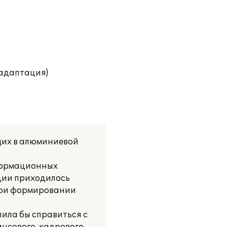
(адаптация)
щих в алюминиевой
нформационных
рации приходилось
 при формировании
ила бы справиться с