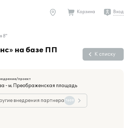
Корзина
Вход
я 8"
нс» на базе ПП
К списку
недрение/проект
ва - м. Преображенская площадь
ругие внедрения партнера
7609