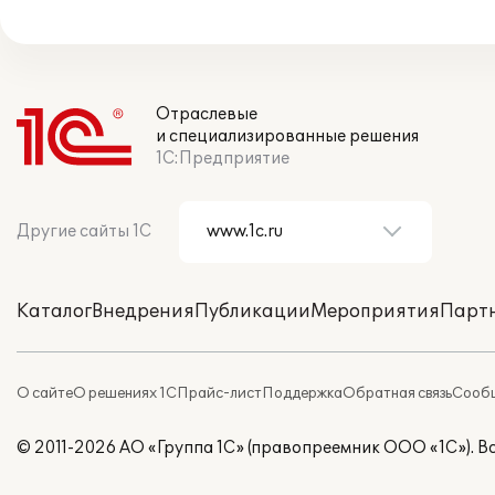
Отраслевые
и специализированные решения
1С:Предприятие
Другие сайты 1С
Каталог
Внедрения
Публикации
Мероприятия
Парт
О сайте
О решениях 1С
Прайс-лист
Поддержка
Обратная связь
Сообщ
© 2011-2026 АО «Группа 1С» (правопреемник ООО «1С»). 