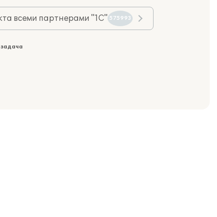
та всеми партнерами "1С"
575993
 задача