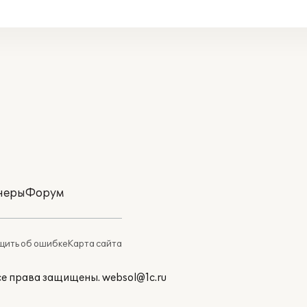
неры
Форум
ить об ошибке
Карта сайта
Все права защищены.
websol@1c.ru