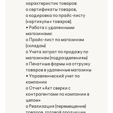
характеристик товаров:
o сертификаты товаров,
o кодировка по прайс-листу
(«артикулы» товаров);
• Работа с удаленными
магазинами:
o Прайс-лист по магазинам
(складам)
o Учета затрат по продажу по
магазинам (подразделениям)
o Печатные формы на отгрузку
товаров в удаленные магазины
• Управленческий учет по
компании
o Отчет «Акт сверки с
контрагентами по компании в
целом»
o Реализация (перемещение)
товаров, готовой продукции