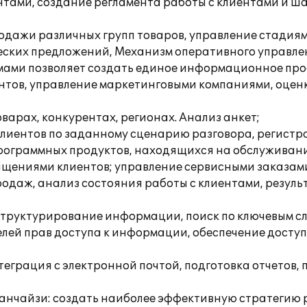
ентами, создание регламента работы с клиентами и ш
родажи различных групп товаров, управление стадия
еских предложений, Механизм оперативного управлен
мами позволяет создать единое информационное прос
иентов, управление маркетинговыми компаниями, оце
варах, конкурентах, регионах. Анализ анкет;
 клиентов по заданному сценарию разговора, регистр
программных продуктов, находящихся на обслуживани
ащениями клиентов; управление сервисными заказа
одаж, анализ состояния работы с клиентами, резуль
, структурирование информации, поиск по ключевым с
лей прав доступа к информации, обеспечение доступ
еграция с электронной почтой, подготовка отчетов,
нчайзи: создать наиболее эффективную стратегию р