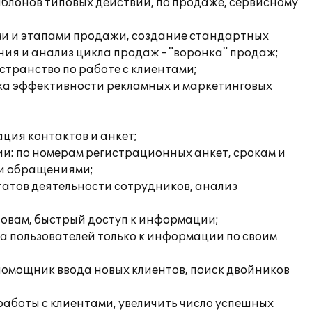
аблонов типовых действий, по продаже, сервисному
ми и этапами продажи, создание стандартных
ия и анализ цикла продаж - "воронка" продаж;
транство по работе с клиентами;
нка эффективности рекламных и маркетинговых
ация контактов и анкет;
и: по номерам регистрационных анкет, срокам и
ми обращениями;
татов деятельности сотрудников, анализ
ловам, быстрый доступ к информации;
а пользователей только к информации по своим
 помощник ввода новых клиентов, поиск двойников
аботы с клиентами, увеличить число успешных