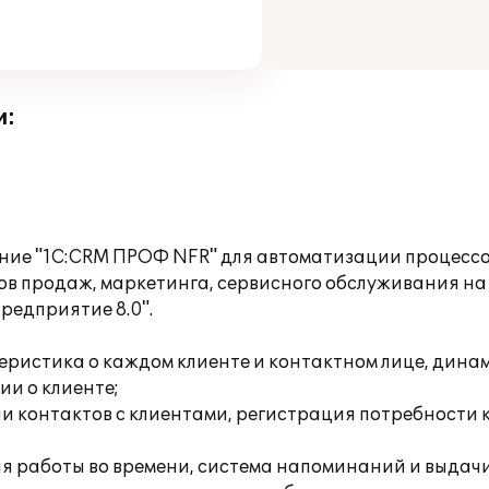
и:
ние "1C:CRM ПРОФ NFR" для автоматизации процессо
в продаж, маркетинга, сервисного обслуживания на 
редприятие 8.0".
теристика о каждом клиенте и контактном лице, дин
ии о клиенте;
рии контактов с клиентами, регистрация потребност
я работы во времени, система напоминаний и выдач