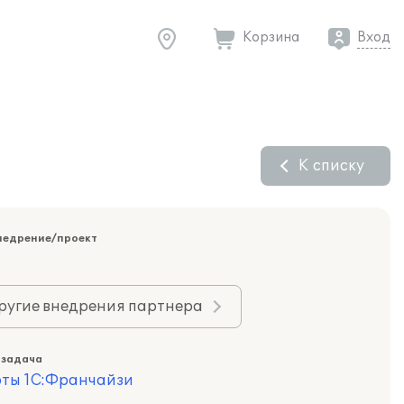
Корзина
Вход
К списку
недрение/проект
ругие внедрения партнера
 задача
оты 1С:Франчайзи