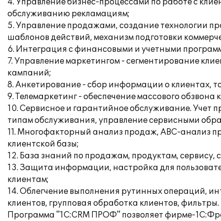
4. Управление бизнес-процессами по работе с кли
обслуживанию рекламациям;
5. Управление продажами, создание технологии п
шаблонов действий, механизм подготовки коммерч
6. Интеграция с финансовыми и учетными програм
7. Управление маркетингом - сегментирование кл
кампаний;
8. Анкетирование - сбор информации о клиентах, то
9. Телемаркетинг - обеспечение массового обзвона
10. Сервисное и гарантийное обслуживание. Учет 
типам обслуживания, управление сервисными обр
11. Многофакторный анализ продаж, АВС-анализ пр
клиентской базы;
12. База знаний по продажам, продуктам, сервису
13. Защита информации, настройка для пользовате
клиентам;
14. Облегчение выполнения рутинных операций, инт
клиентов, групповая обработка клиентов, фильтры.
Программа "1С:CRM ПРОФ" позволяет фирме-1С:Фра