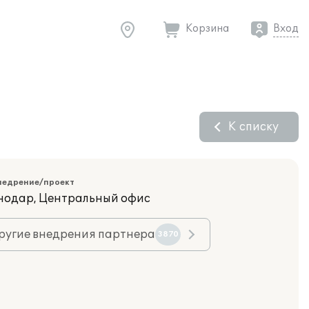
Корзина
Вход
К списку
недрение/проект
снодар, Центральный офис
ругие внедрения партнера
3870