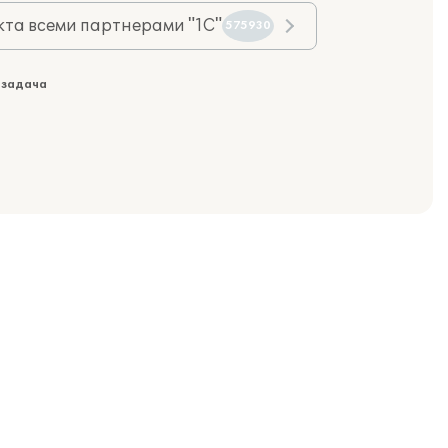
та всеми партнерами "1С"
575930
 задача