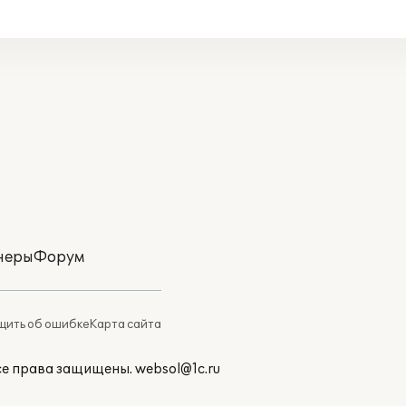
неры
Форум
ить об ошибке
Карта сайта
Все права защищены.
websol@1c.ru