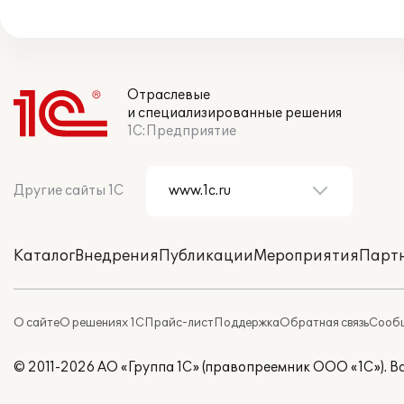
Отраслевые
и специализированные решения
1С:Предприятие
Другие сайты 1С
Каталог
Внедрения
Публикации
Мероприятия
Парт
О сайте
О решениях 1С
Прайс-лист
Поддержка
Обратная связь
Сообщ
© 2011-2026 АО «Группа 1С» (правопреемник ООО «1С»). 