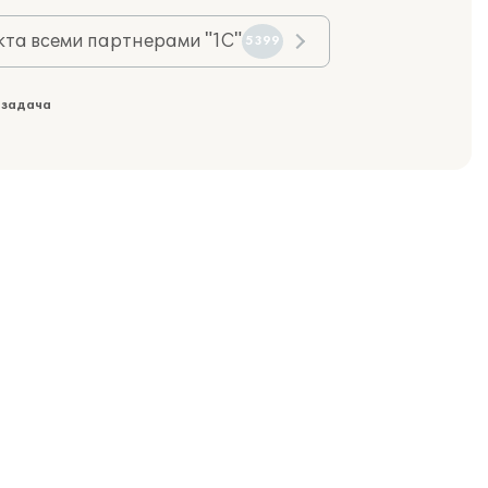
та всеми партнерами "1С"
5399
 задача