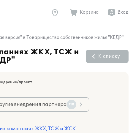
Корзина
Вход
я версия" в Товарищество собственников жилья "КЕДР"
мпаниях ЖКХ, ТСЖ и
К списку
ЕДР"
недрение/проект
ругие внедрения партнера
110
щих компаниях ЖКХ, ТСЖ и ЖСК