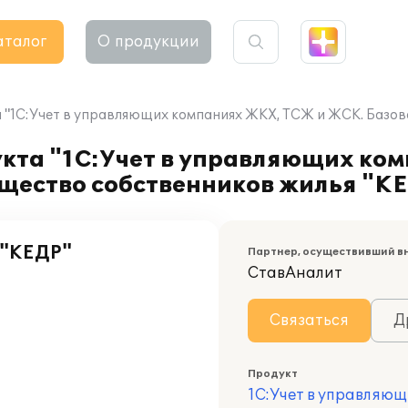
аталог
О продукции
"1С:Учет в управляющих компаниях ЖКХ, ТСЖ и ЖСК. Базова
кта "1С:Учет в управляющих ко
ищество собственников жилья "К
 "КЕДР"
Партнер, осуществивший в
СтавАналит
Связаться
Д
Продукт
1С:Учет в управляю