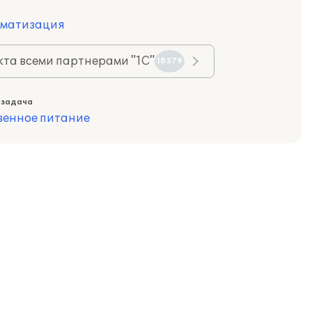
оматизация
та всеми партнерами "1С"
18379
 задача
венное питание