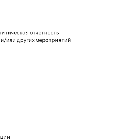
литическая отчетность
 и/или других мероприятий
ации