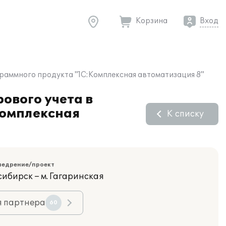
Корзина
Вход
граммного продукта "1С:Комплексная автоматизация 8"
ового учета в
Комплексная
К списку
недрение/проект
сибирск – м. Гагаринская
я партнера
60