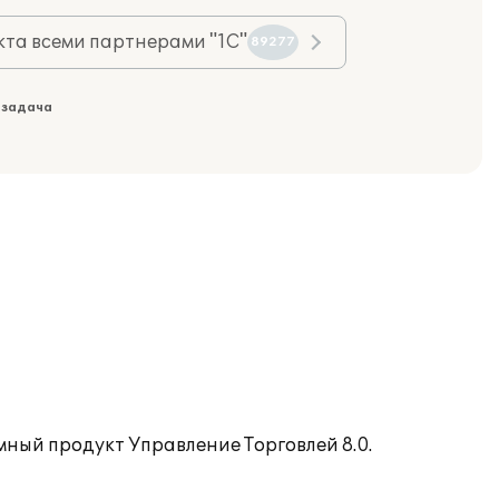
та всеми партнерами "1С"
89277
 задача
мный продукт Управление Торговлей 8.0.