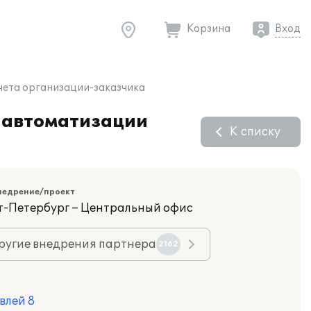
Корзина
Вход
чета организации-заказчика
я автоматизации
К списку
недрение/проект
кт-Петербург – Центральный офис
ругие внедрения партнера
2162
влей 8