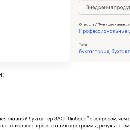
Внедрения продук
Отрасль / Функциональная
Профессиональные у
Теги
бухгалтерия
,
бухгал
и:
я главный бухгалтер ЗАО "Любава" с вопросом, чем о
организовала презентацию программы, результатом ч