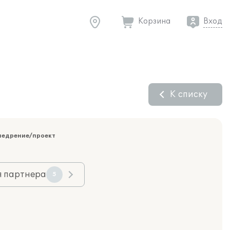
Корзина
Вход
К списку
недрение/проект
я партнера
5