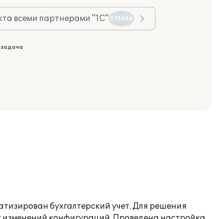
та всеми партнерами "1С"
575686
 задача
матизирован бухгалтерский учет. Для решения
ых изменений конфигураций. Проведена настройка