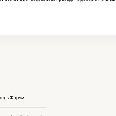
неры
Форум