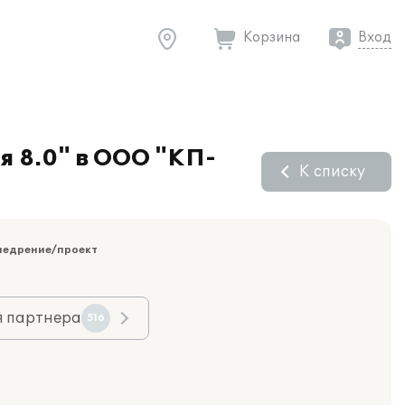
Корзина
Вход
я 8.0" в ООО "КП-
К списку
недрение/проект
я партнера
516