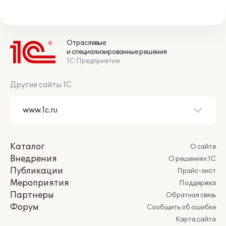
Отраслевые
и специализированные решения
1С:Предприятие
Другие сайты 1С
Каталог
О сайте
Внедрения
О решениях 1С
Публикации
Прайс-лист
Мероприятия
Поддержка
Партнеры
Обратная связь
Форум
Сообщить об ошибке
Карта сайта