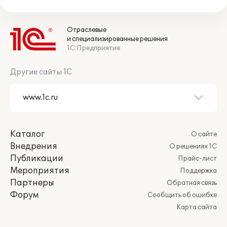
Отраслевые
и специализированные решения
1С:Предприятие
Другие сайты 1С
Каталог
О сайте
Внедрения
О решениях 1С
Публикации
Прайс-лист
Мероприятия
Поддержка
Партнеры
Обратная связь
Форум
Сообщить об ошибке
Карта сайта