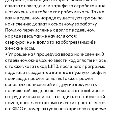
документ, с помощью которого начисляется
оплата от оклада или тарифа за отработанные
и отмеченные в табеле как рабочие часы. Также
как и в сдельном наряде существуют графы по
начислению доплат к основному заработку.
Помимо перечисленных доплат в сдельном
наряде здесь также начисляются:
сверхурочные, доплата за обогрев (зимой) и
женские часы.
• Упрощенная процедура ввода начислений. В
отдельном окне можно ввести код оплаты и часы,
а также указать код ШПЗ, после чего программа
подставит введенные данные в нужную графу и
произведет расчет оплаты. Также в расчет
основных начислений и в другие документы
начислений введена возможность не выбирать
сотрудника из списка, а вводить его табельный
номер, после чего автоматически проставляется
его ФИО и номер актуального приказа о приеме.