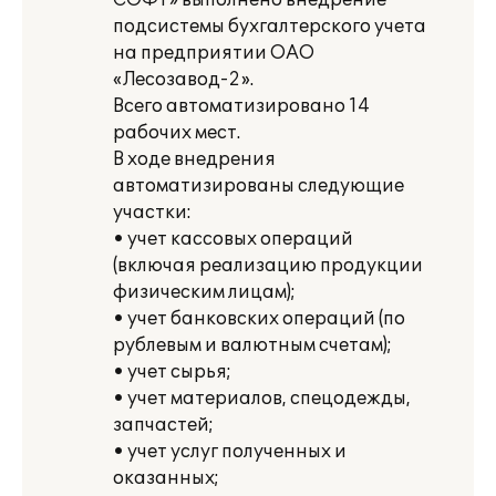
СОФТ» выполнено внедрение
подсистемы бухгалтерского учета
на предприятии ОАО
«Лесозавод-2».
Всего автоматизировано 14
рабочих мест.
В ходе внедрения
автоматизированы следующие
участки:
• учет кассовых операций
(включая реализацию продукции
физическим лицам);
• учет банковских операций (по
рублевым и валютным счетам);
• учет сырья;
• учет материалов, спецодежды,
запчастей;
• учет услуг полученных и
оказанных;