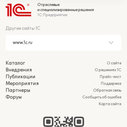
Отраслевые
и специализированные решения
1С:Предприятие
Другие сайты 1С
Каталог
О сайте
Внедрения
О решениях 1С
Публикации
Прайс-лист
Мероприятия
Поддержка
Партнеры
Обратная связь
Форум
Сообщить об ошибке
Карта сайта