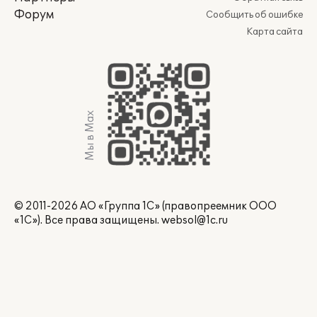
Форум
Сообщить об ошибке
Карта сайта
Мы в Max
© 2011-2026 АО «Группа 1С» (правопреемник ООО
«1С»). Все права защищены.
websol@1c.ru