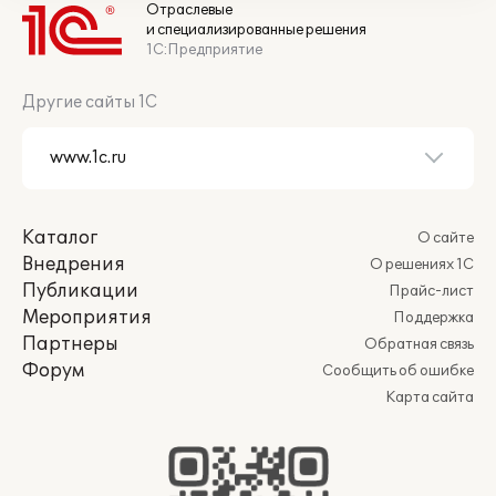
Отраслевые
и специализированные решения
1С:Предприятие
Другие сайты 1С
Каталог
О сайте
Внедрения
О решениях 1С
Публикации
Прайс-лист
Мероприятия
Поддержка
Партнеры
Обратная связь
Форум
Сообщить об ошибке
Карта сайта