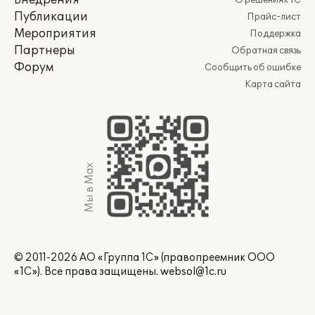
Внедрения
О решениях 1С
Публикации
Прайс-лист
Мероприятия
Поддержка
Партнеры
Обратная связь
Форум
Сообщить об ошибке
Карта сайта
Мы в Max
© 2011-2026 АО «Группа 1С» (правопреемник ООО
«1С»). Все права защищены.
websol@1c.ru