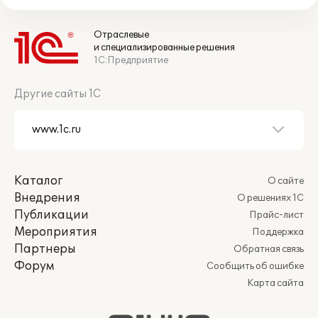
Отраслевые
и специализированные решения
1С:Предприятие
Другие сайты 1С
Каталог
О сайте
Внедрения
О решениях 1С
Публикации
Прайс-лист
Мероприятия
Поддержка
Партнеры
Обратная связь
Форум
Сообщить об ошибке
Карта сайта