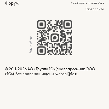
Форум
Сообщить об ошибке
Карта сайта
Мы в Max
© 2011-2026 АО «Группа 1С» (правопреемник ООО
«1С»). Все права защищены.
websol@1c.ru