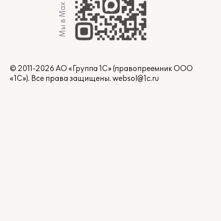
Мы в Max
© 2011-2026 АО «Группа 1С» (правопреемник ООО
«1С»). Все права защищены.
websol@1c.ru