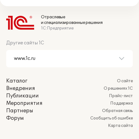
Отраслевые
и специализированные решения
1С:Предприятие
Другие сайты 1С
Каталог
О сайте
Внедрения
О решениях 1С
Публикации
Прайс-лист
Мероприятия
Поддержка
Партнеры
Обратная связь
Форум
Сообщить об ошибке
Карта сайта