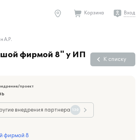
Корзина
Вход
 А.Р.
ьшой фирмой 8" у ИП
К списку
недрение/проект
нь
ругие внедрения партнера
130
й фирмой 8