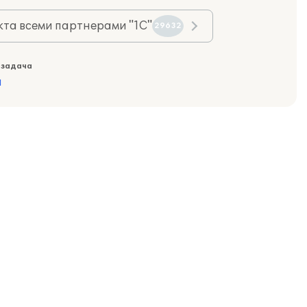
та всеми партнерами "1С"
29632
 задача
а