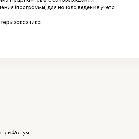
ния и вариантов его сопровождения
ения (программы) для начала ведения учета
ютеры заказчика
неры
Форум