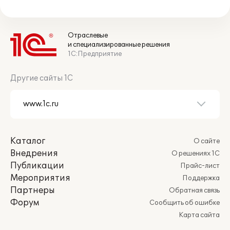
Отраслевые
и специализированные решения
1С:Предприятие
Другие сайты 1С
Каталог
О сайте
Внедрения
О решениях 1С
Публикации
Прайс-лист
Мероприятия
Поддержка
Партнеры
Обратная связь
Форум
Сообщить об ошибке
Карта сайта