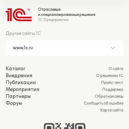
Отраслевые
и специализированные решения
1С:Предприятие
Другие сайты 1С
Каталог
О сайте
Внедрения
О решениях 1С
Публикации
Прайс-лист
Мероприятия
Поддержка
Партнеры
Обратная связь
Форум
Сообщить об ошибке
Карта сайта