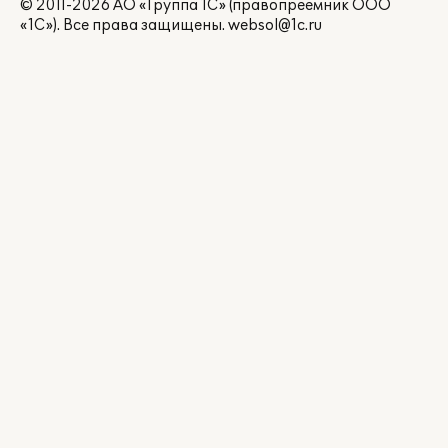
© 2011-2026 АО «Группа 1С» (правопреемник ООО
«1С»). Все права защищены.
websol@1c.ru