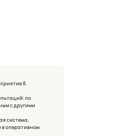
приятие 8.
льтаций: по
ным с другими
ая система,
е в оперативном