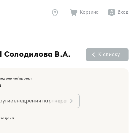
Корзина
Вход
П Солодилова В.А.
К списку
недрение/проект
а
ругие внедрения партнера
 задача