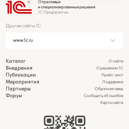
Отраслевые
и специализированные решения
1С:Предприятие
Другие сайты 1С
Каталог
О сайте
Внедрения
О решениях 1С
Публикации
Прайс-лист
Мероприятия
Поддержка
Партнеры
Обратная связь
Форум
Сообщить об ошибке
Карта сайта