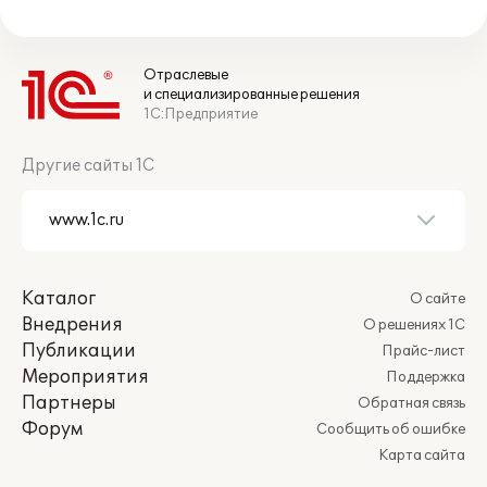
Отраслевые
и специализированные решения
1С:Предприятие
Другие сайты 1С
Каталог
О сайте
Внедрения
О решениях 1С
Публикации
Прайс-лист
Мероприятия
Поддержка
Партнеры
Обратная связь
Форум
Сообщить об ошибке
Карта сайта