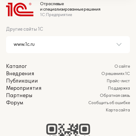
Отраслевые
и специализированные решения
1С:Предприятие
Другие сайты 1С
Каталог
О сайте
Внедрения
О решениях 1С
Публикации
Прайс-лист
Мероприятия
Поддержка
Партнеры
Обратная связь
Форум
Сообщить об ошибке
Карта сайта