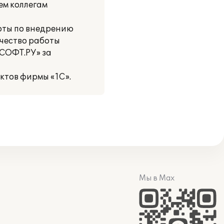
ем коллегам
оты по внедрению
ачество работы
1СОФТ.РУ» за
тов фирмы «1С».
Мы в Max