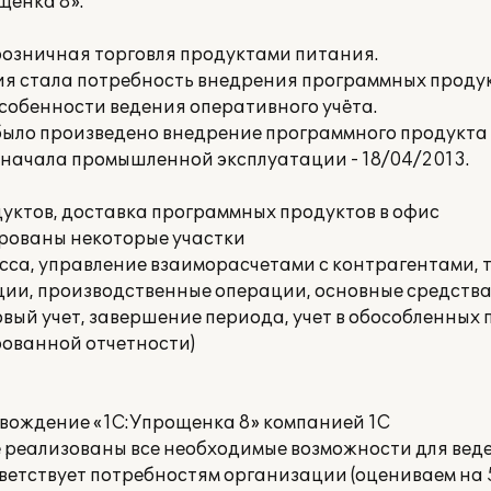
щенка 8».
озничная торговля продуктами питания.
я стала потребность внедрения программных продук
особенности ведения оперативного учёта.
ло произведено внедрение программного продукта 
а начала промышленной эксплуатации - 18/04/2013.
ктов, доставка программных продуктов в офис
рованы некоторые участки
касса, управление взаиморасчетами с контрагентами, 
ции, производственные операции, основные средств
вый учет, завершение периода, учет в обособленных
ованной отчетности)
овождение «1С:Упрощенка 8» компанией 1С
реализованы все необходимые возможности для веде
етствует потребностям организации (оцениваем на 5 