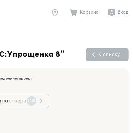
Корзина
Вход
1С:Упрощенка 8"
К списку
недрение/проект
я партнера
1251