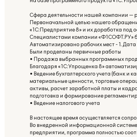
на базе программного продукта «1С:Упро
Сфера деятельности нашей компании — р
Первоначальной целью нашего обращени
«1С:Предприятие 8» и их доработка под 
Специалистами компании «Ф1СОФТ.РУ» бы
Автоматизировано рабочих мест - 1. Дат
Были проделаны первичные работы
• Продажа выбранных программных проду
Благодаря «1С:Упрощенка 8» автоматизи
• Ведение бухгалтерского учета (банк и 
материальные ценности, торговые опера
активы, расчет заработной платы и кадро
подготовка и формирование регламентир
• Ведение налогового учета
В настоящее время осуществляется сопр
Во внедренной информационной системе 
предприятии, программа полностью соотв