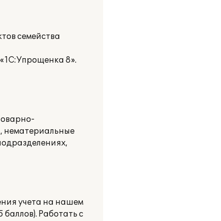
тов семейства
«1С:Упрощенка 8».
товарно-
а, нематериальные
 подразделениях,
ния учета на нашем
баллов). Работать с