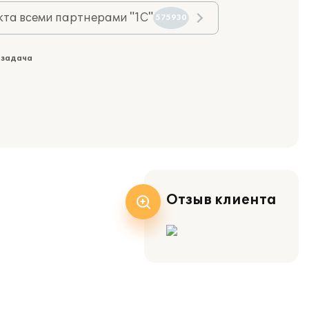
та всеми партнерами "1С"
575930
 задача
Отзыв клиента