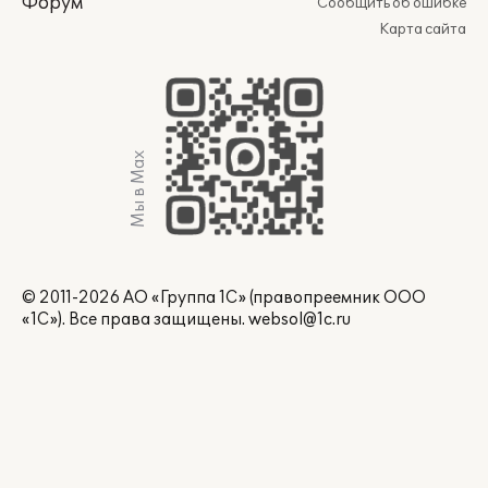
Форум
Сообщить об ошибке
Карта сайта
Мы в Max
© 2011-2026 АО «Группа 1С» (правопреемник ООО
«1С»). Все права защищены.
websol@1c.ru