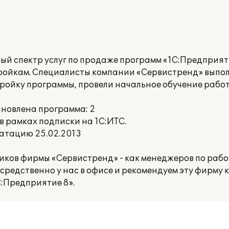
й спектр услуг по продаже программ «1С:Предприяти
ойкам. Специалисты компании «Сервистренд» выпол
ойку программы, провели начальное обучение работ
ановлена программа: 2
 рамках подписки на 1С:ИТС.
атацию 25.02.2013
ков фирмы «Сервистренд» - как менеджеров по работ
редственно у нас в офисе и рекомендуем эту фирму 
:Предприятие 8».