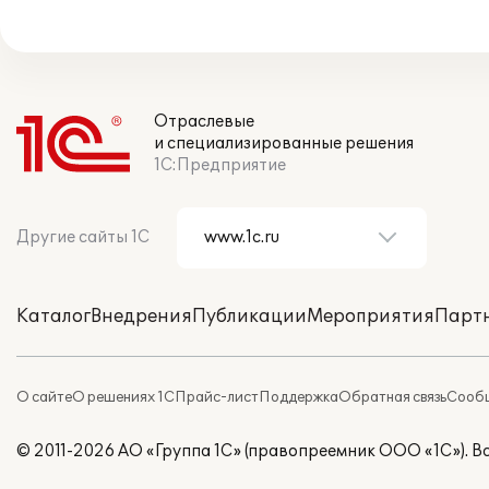
Отраслевые
и специализированные решения
1С:Предприятие
Другие сайты 1С
Каталог
Внедрения
Публикации
Мероприятия
Парт
О сайте
О решениях 1С
Прайс-лист
Поддержка
Обратная связь
Сообщ
© 2011-2026 АО «Группа 1С» (правопреемник ООО «1С»). 