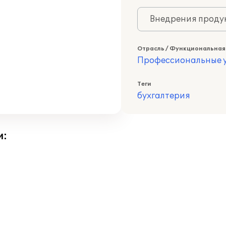
Внедрения продук
Отрасль / Функциональная
Профессиональные у
Теги
бухгалтерия
и: