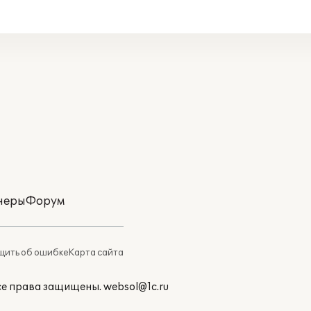
неры
Форум
ить об ошибке
Карта сайта
Все права защищены.
websol@1c.ru