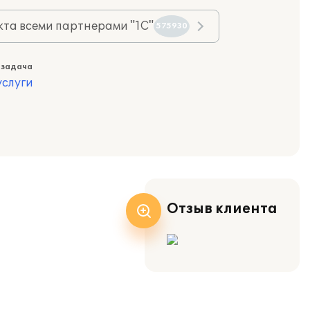
та всеми партнерами "1С"
575930
 задача
слуги
Отзыв клиента