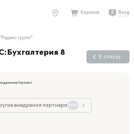
Корзина
Вход
"Радекс групп"
1С:Бухгалтерия 8
К списку
недрение/проект
ругие внедрения партнера
6003