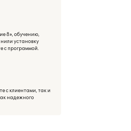
е 8», обучению,
нили установку
е с программой.
е с клиентами, так и
как надежного