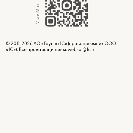
Мы в Max
© 2011-2026 АО «Группа 1С» (правопреемник ООО
«1С»). Все права защищены.
websol@1c.ru