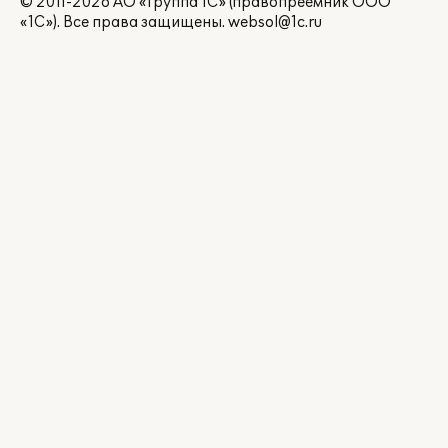
© 2011-2026 АО «Группа 1С» (правопреемник ООО
«1С»). Все права защищены.
websol@1c.ru