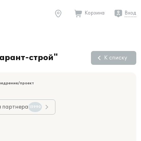
Корзина
Вход
Гарант-строй"
К списку
недрение/проект
я партнера
15990