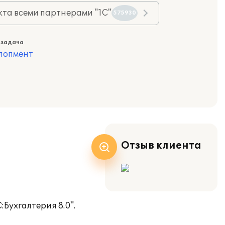
та всеми партнерами "1С"
575930
 задача
лопмент
Отзыв клиента
Бухгалтерия 8.0".