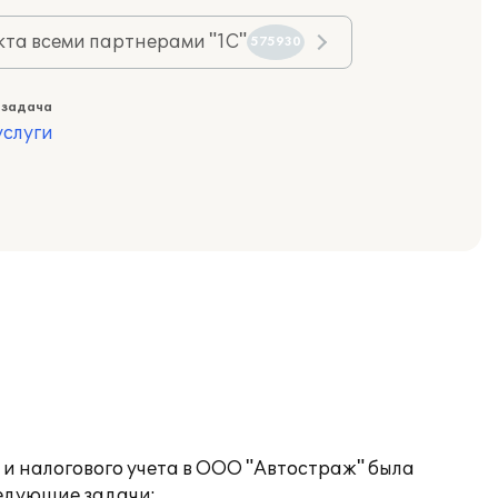
та всеми партнерами "1С"
575930
 задача
слуги
и налогового учета в ООО "Автостраж" была
ледующие задачи: