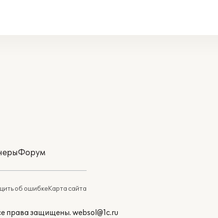
неры
Форум
ить об ошибке
Карта сайта
Все права защищены.
websol@1c.ru