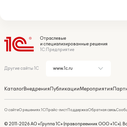
Отраслевые
и специализированные решения
1С:Предприятие
Другие сайты 1С
Каталог
Внедрения
Публикации
Мероприятия
Парт
О сайте
О решениях 1С
Прайс-лист
Поддержка
Обратная связь
Сообщ
© 2011-2026 АО «Группа 1С» (правопреемник ООО «1С»). 