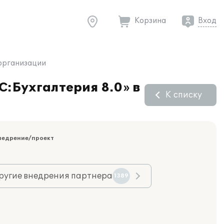
Корзина
Вход
 организации
С:Бухгалтерия 8.0» в
К списку
недрение/проект
ругие внедрения партнера
1389