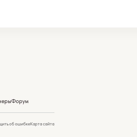
неры
Форум
ить об ошибке
Карта сайта