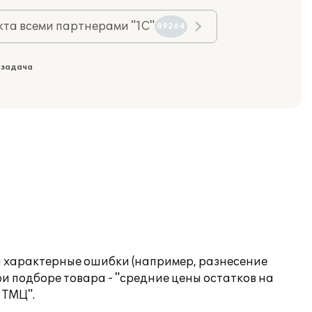
та всеми партнерами "1С"
89264
 задача
ы характерные ошибки (например, разнесение
 подборе товара - "средние цены остатков на
 ТМЦ".