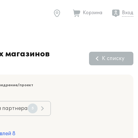
Корзина
Вход
х магазинов
К списку
недрение/проект
я партнера
5
влей 8