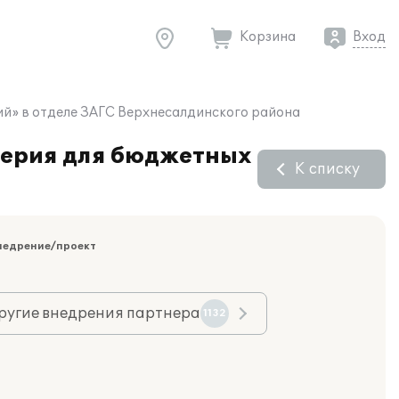
Корзина
Вход
ий» в отделе ЗАГС Верхнесалдинского района
терия для бюджетных
К списку
недрение/проект
ругие внедрения партнера
1132