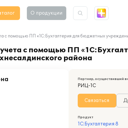
аталог
О продукции
та с помощью ПП «1С:Бухгалтерия для бюджетных учрежден
 учета с помощью ПП «1С:Бухгал
рхнесалдинского района
она
Партнер, осуществивший в
РИЦ-1С
Связаться
Д
Продукт
1С:Бухгалтерия 8