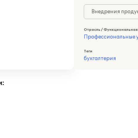
Внедрения продук
Отрасль / Функциональная
Профессиональные у
Теги
бухгалтерия
и: