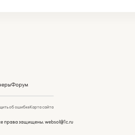
неры
Форум
ить об ошибке
Карта сайта
Все права защищены.
websol@1c.ru