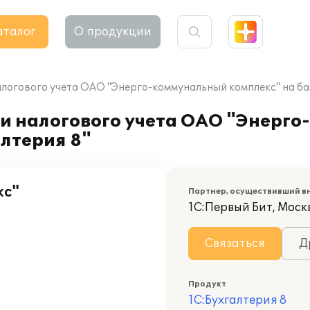
аталог
О продукции
логового учета ОАО "Энерго-коммунальный комплекс" на баз
 и налогового учета ОАО "Энерг
алтерия 8"
кс"
Партнер, осуществивший в
1С:Первый Бит, Моск
Связаться
Д
Продукт
1С:Бухгалтерия 8