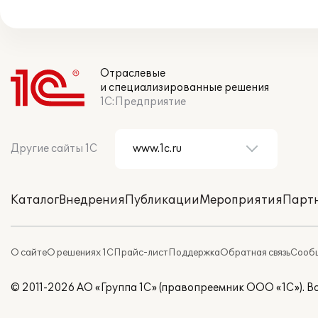
Отраслевые
и специализированные решения
1С:Предприятие
Другие сайты 1С
Каталог
Внедрения
Публикации
Мероприятия
Парт
О сайте
О решениях 1С
Прайс-лист
Поддержка
Обратная связь
Сообщ
© 2011-2026 АО «Группа 1С» (правопреемник ООО «1С»). 