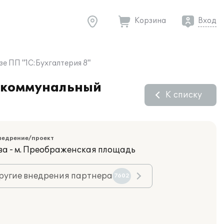
Корзина
Вход
е ПП "1С:Бухгалтерия 8"
о-коммунальный
К списку
недрение/проект
ва - м. Преображенская площадь
ругие внедрения партнера
7602