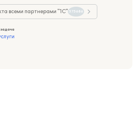
та всеми партнерами "1С"
575686
 задача
слуги