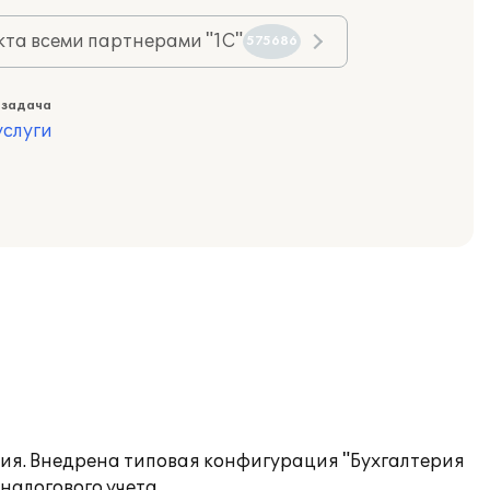
та всеми партнерами "1С"
575686
 задача
слуги
ия. Внедрена типовая конфигурация "Бухгалтерия
налогового учета.