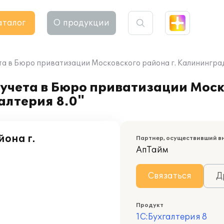
аталог
О продукции
а в Бюро приватизации Московского района г. Калининграда
учета в Бюро приватизации Моск
алтерия 8.0"
она г.
Партнер, осуществивший в
АпТайм
Связаться
Д
Продукт
1С:Бухгалтерия 8