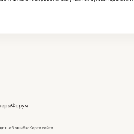
неры
Форум
ить об ошибке
Карта сайта