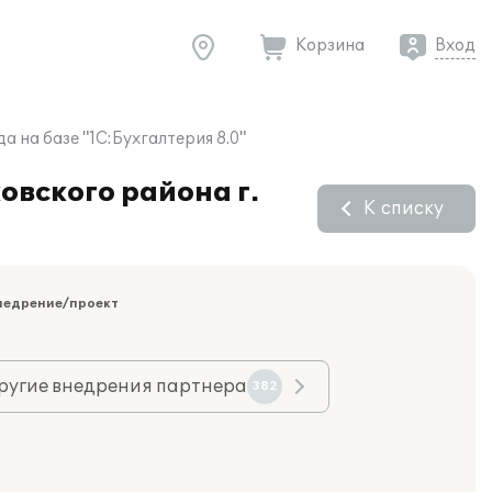
Корзина
Вход
 на базе "1С:Бухгалтерия 8.0"
овского района г.
К списку
недрение/проект
ругие внедрения партнера
382