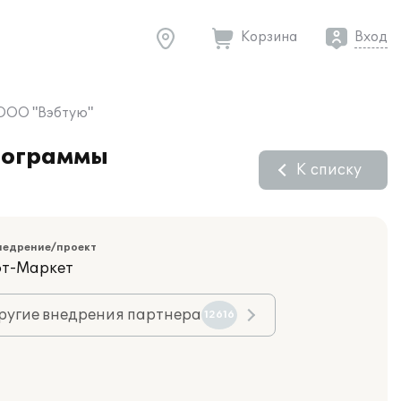
Корзина
Вход
 ООО "Вэбтую"
программы
К списку
недрение/проект
фт-Маркет
ругие внедрения партнера
12616