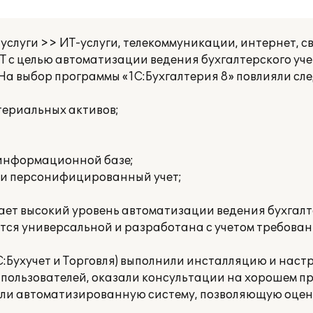
слуги >> ИТ-услуги, телекоммуникации, интернет, с
 с целью автоматизации ведения бухгалтерского уче
 На выбор программы «1С:Бухгалтерия 8» повлияли с
териальных активов;
 информационной базе;
 и персонифицированный учет;
ает высокий уровень автоматизации ведения бухгалт
яется универсальной и разработана с учетом требова
:Бухучет и Торговля) выполнили инсталляцию и наст
е пользователей, оказали консультации на хорошем 
чили автоматизированную систему, позволяющую оцен