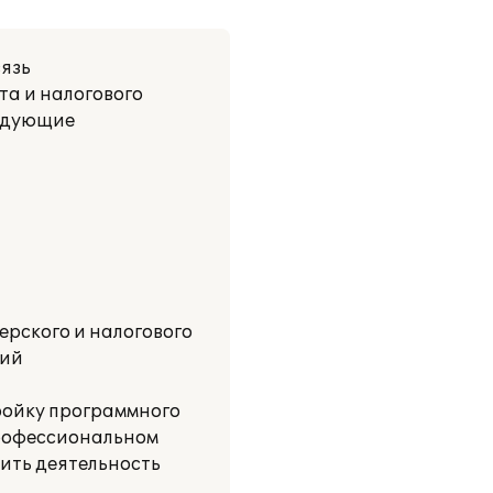
вязь
та и налогового
ледующие
ерского и налогового
ний
ройку программного
профессиональном
ить деятельность