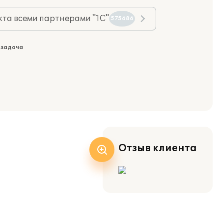
та всеми партнерами "1С"
575686
 задача
Отзыв клиента