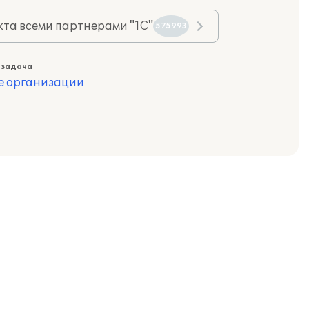
та всеми партнерами "1С"
575993
 задача
е организации