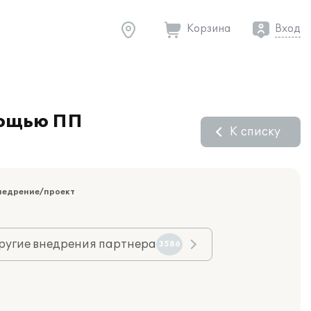
Корзина
Вход
мощью ПП
К списку
недрение/проект
ругие внедрения партнера
3586